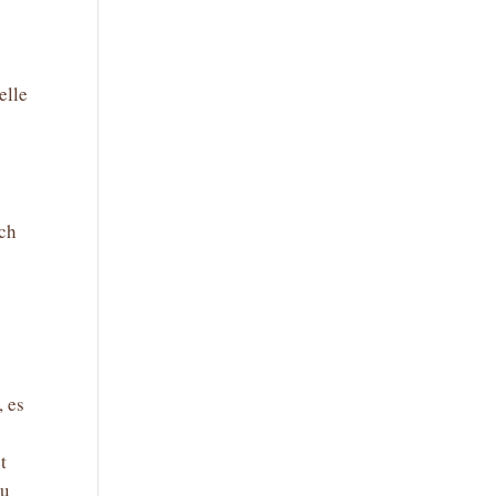
elle
ich
, es
t
zu