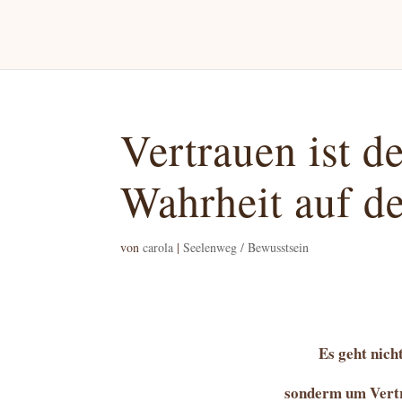
Vertrauen ist d
Wahrheit auf d
von
carola
|
Seelenweg / Bewusstsein
Es geht nic
sonderm um Vert