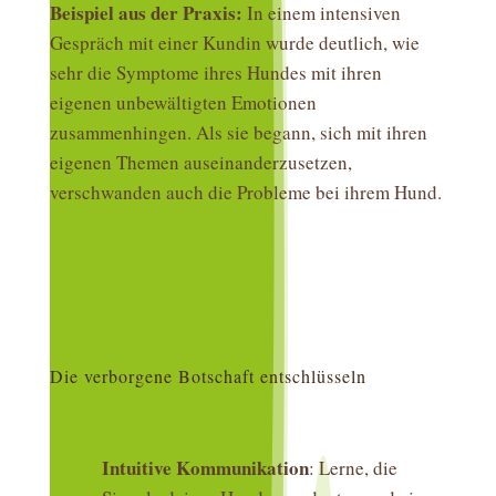
Beispiel aus der Praxis:
In einem intensiven
Gespräch mit einer Kundin wurde deutlich, wie
sehr die Symptome ihres Hundes mit ihren
eigenen unbewältigten Emotionen
zusammenhingen. Als sie begann, sich mit ihren
eigenen Themen auseinanderzusetzen,
verschwanden auch die Probleme bei ihrem Hund.
Die verborgene Botschaft entschlüsseln
Intuitive Kommunikation
: Lerne, die