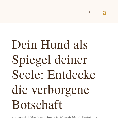
Dein Hund als
Spiegel deiner
Seele: Entdecke
die verborgene
Botschaft
von
carola
|
Hundeerziehung & Mensch-Hund-Beziehung,