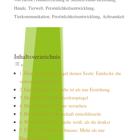
Hunde, Tierwelt, Persönlichkeitsentwicklung,
Tierkommunikation, Persönlichkeitsentwicklung, Achtsamkeit
Inhaltsverzeichnis
Dein Hund als Spiegel deiner Seele: Entdecke die
verborgene Botschaft
Ein Training, das mehr ist als nur Erziehung
Dein Hund – Dein Seelenspiegel
Die Sprache der Tiere verstehen
Die verborgene Botschaft entschlüsseln
Warum dein Hund mehr weiß, als du denkst
Über den Tellerrand hinaus: Mehr als nur
Hundetraining