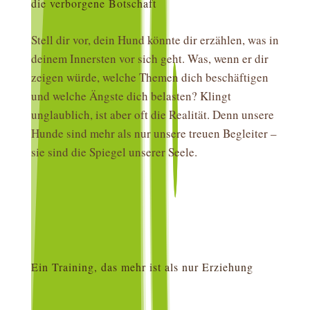
die verborgene Botschaft
Stell dir vor, dein Hund könnte dir erzählen, was in
deinem Innersten vor sich geht. Was, wenn er dir
zeigen würde, welche Themen dich beschäftigen
und welche Ängste dich belasten? Klingt
unglaublich, ist aber oft die Realität. Denn unsere
Hunde sind mehr als nur unsere treuen Begleiter –
sie sind die Spiegel unserer Seele.
Ein Training, das mehr ist als nur Erziehung