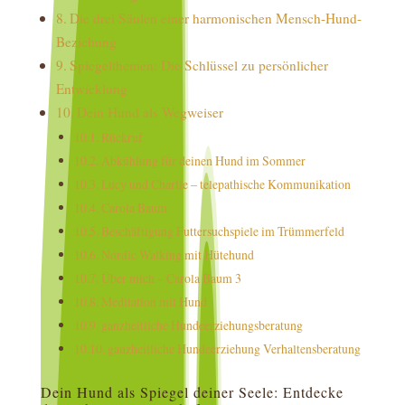
Die drei Säulen einer harmonischen Mensch-Hund-
Beziehung
Spiegelthemen: Die Schlüssel zu persönlicher
Entwicklung
Dein Hund als Wegweiser
Rückruf
Abkühlung für deinen Hund im Sommer
Lucy und Charlie – telepathische Kommunikation
Carola Baum
Beschäftigung Futtersuchspiele im Trümmerfeld
Nordic Walking mit Hütehund
Über mich – Carola Baum 3
Meditation mit Hund
ganzheitliche Hundeerziehungsberatung
ganzheitliche Hundeerziehung Verhaltensberatung
Dein Hund als Spiegel deiner Seele: Entdecke