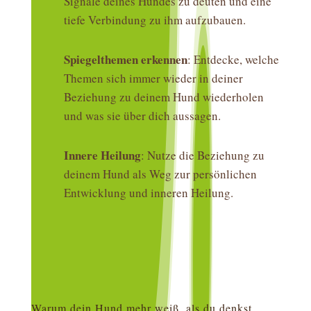
Signale deines Hundes zu deuten und eine
tiefe Verbindung zu ihm aufzubauen.
Spiegelthemen erkennen
: Entdecke, welche
Themen sich immer wieder in deiner
Beziehung zu deinem Hund wiederholen
und was sie über dich aussagen.
Innere Heilung
: Nutze die Beziehung zu
deinem Hund als Weg zur persönlichen
Entwicklung und inneren Heilung.
Warum dein Hund mehr weiß, als du denkst