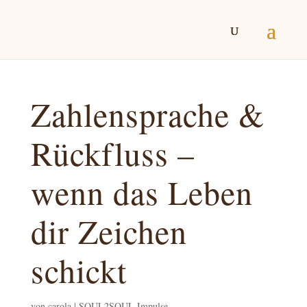
Zahlensprache &
Rückfluss –
wenn das Leben
dir Zeichen
schickt
von
carola
|
SOUL2SOUL Impulse